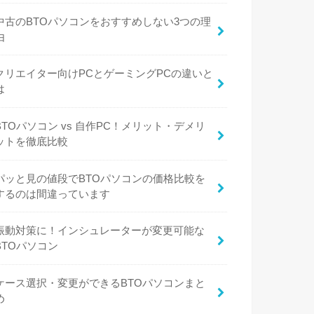
中古のBTOパソコンをおすすめしない3つの理
由
クリエイター向けPCとゲーミングPCの違いと
は
BTOパソコン vs 自作PC！メリット・デメリ
ットを徹底比較
パッと見の値段でBTOパソコンの価格比較を
するのは間違っています
振動対策に！インシュレーターが変更可能な
BTOパソコン
ケース選択・変更ができるBTOパソコンまと
め