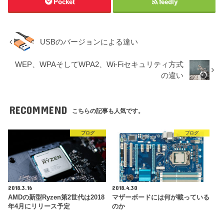
Pocket
feedly
USBのバージョンによる違い
WEP、WPAそしてWPA2、Wi-Fiセキュリティ方式
の違い
RECOMMEND
こちらの記事も人気です。
ブログ
ブログ
2018.3.16
2018.4.30
AMDの新型Ryzen第2世代は2018
マザーボードには何が載っている
年4月にリリース予定
のか