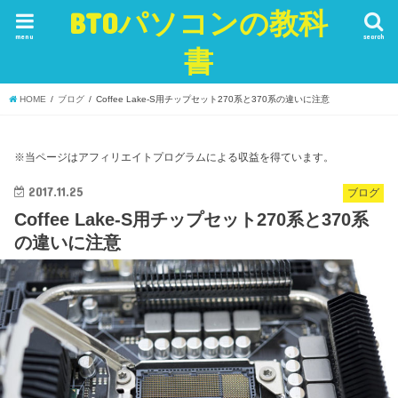
BTOパソコンの教科
menu
search
書
HOME
ブログ
Coffee Lake-S用チップセット270系と370系の違いに注意
※当ページはアフィリエイトプログラムによる収益を得ています。
2017.11.25
ブログ
Coffee Lake-S用チップセット270系と370系
の違いに注意