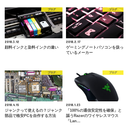
ブログ
ブログ
2018.3.12
2018.2.17
顔料インクと染料インクの違い
ゲーミングノートパソコンを扱っ
ているメーカー
ブログ
ブログ
2018.4.15
2018.1.23
ジャンクって使えるの？ジャンク
「100%の通信安定性を確保」と
部品で格安PCを自作する方法
謳うRazerのワイヤレスマウス
「Lan…