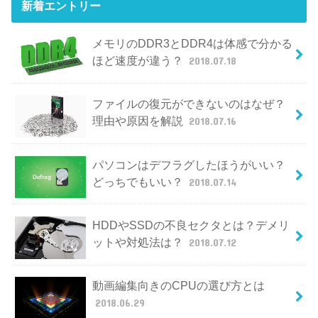
新着エントリー
メモリのDDR3とDDR4は体感で分かる
ほど速度が違う？
2018.07.18
ファイルの復元ができないのはなぜ？
理由や原因を解説
2018.07.16
パソコンはデフラグしたほうがいい？
どっちでもいい？
2018.07.14
HDDやSSDの不良セクタとは？デメリ
ットや対処法は？
2018.07.12
動画編集向きのCPUの選び方とは
2018.06.29