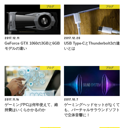
ブログ
ブログ
2017.12.11
2017.12.20
GeForce GTX 1060の3GBと6GB
USB Type-CとThunderbolt3の違
モデルの違い
いとは
ブログ
ブログ
2017.11.16
2017.10.7
ゲーミングPCは何年使えて、維
ゲーミングヘッドセットがなくて
持費はいくらかかるのか
も、バーチャルサラウンドソフト
で立体音響に！